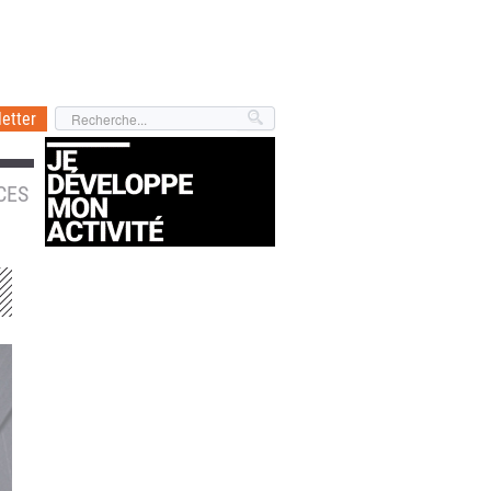
etter
CES