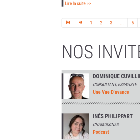
Lire la suite >>
1
2
3
...
5
NOS INVIT
DOMINIQUE CUVILLI
CONSULTANT, ESSAYISTE
Une Vue D'avance
INÈS PHILIPPART
CHAMOISINES
Podcast