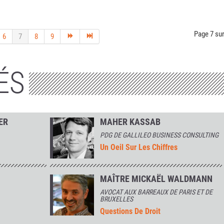
Page 7 sur
6
7
8
9
ÉS
ER
MAHER KASSAB
PDG DE GALLILEO BUSINESS CONSULTING
Un Oeil Sur Les Chiffres
MAÎTRE MICKAËL WALDMANN
AVOCAT AUX BARREAUX DE PARIS ET DE
BRUXELLES
Questions De Droit