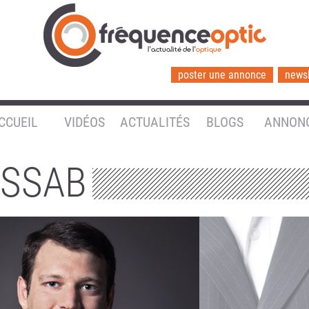
l'actualité de l'
optique
poster une annonce
newsl
CCUEIL
VIDÉOS
ACTUALITÉS
BLOGS
ANNON
ASSAB