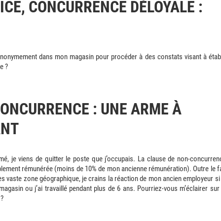
TICE, CONCURRENCE DÉLOYALE :
e anonymement dans mon magasin pour procéder à des constats visant à établ
e ?
ONCURRENCE : UNE ARME À
ANT
mé, je viens de quitter le poste que j’occupais. La clause de non-concurren
iblement rémunérée (moins de 10% de mon ancienne rémunération). Outre le fa
 très vaste zone géographique, je crains la réaction de mon ancien employeur si 
magasin ou j’ai travaillé pendant plus de 6 ans. Pourriez-vous m’éclairer sur 
 ?