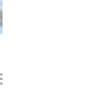
je
le
la