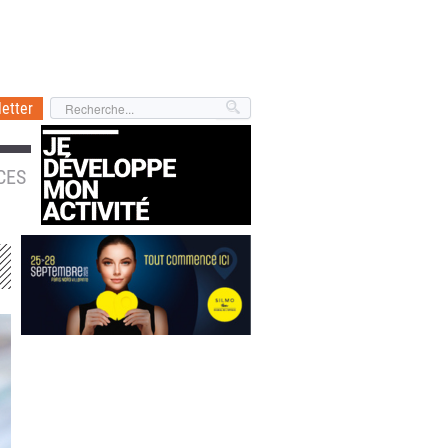
etter
CES