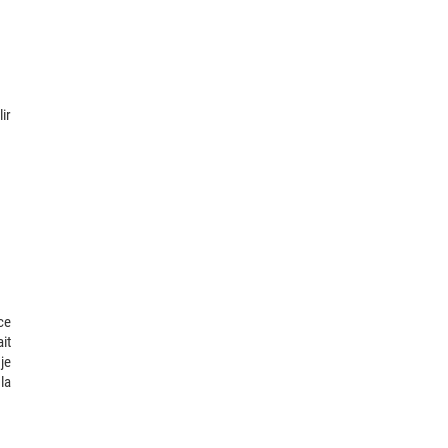
ir
ce
it
je
la