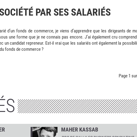
 SOCIÉTÉ PAR SES SALARIÉS
alarié d’un fonds de commerce, je viens d’apprendre que les dirigeants de m
té sous une forme que je ne connais pas encore. J’ai également cru comprend
 un candidat repreneur. Est-il vrai que les salariés ont également la possibili
u du fonds de commerce ?
Page 1 sur
ÉS
ER
MAHER KASSAB