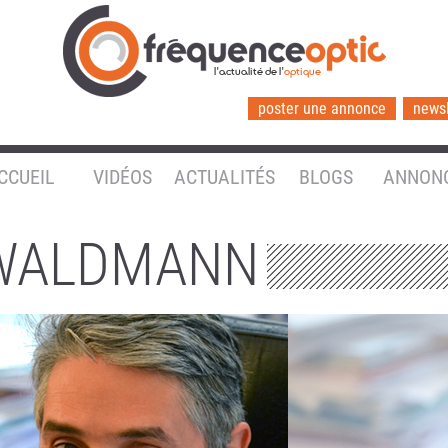
l'actualité de l'
optique
poster une annonce
newsl
CCUEIL
VIDÉOS
ACTUALITÉS
BLOGS
ANNON
 WALDMANN