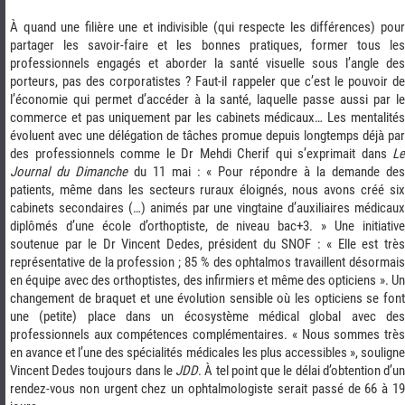
À quand une filière une et indivisible (qui respecte les différences) pour
partager les savoir-faire et les bonnes pratiques, former tous les
professionnels engagés et aborder la santé visuelle sous l’angle des
porteurs, pas des corporatistes ? Faut-il rappeler que c’est le pouvoir de
l’économie qui permet d’accéder à la santé, laquelle passe aussi par le
commerce et pas uniquement par les cabinets médicaux… Les mentalités
évoluent avec une délégation de tâches promue depuis longtemps déjà par
des professionnels comme le Dr Mehdi Cherif qui s’exprimait dans
Le
Journal du Dimanche
du 11 mai : « Pour répondre à la demande de
patients, même dans les secteurs ruraux éloignés, nous avons créé six
cabinets secondaires (…) animés par une vingtaine d’auxiliaires médicaux
diplômés d’une école d’orthoptiste, de niveau bac+3. » Une initiative
soutenue par le Dr Vincent Dedes, président du SNOF : « Elle est très
représentative de la profession ; 85 % des ophtalmos travaillent désormais
en équipe avec des orthoptistes, des infirmiers et même des opticiens ». Un
changement de braquet et une évolution sensible où les opticiens se font
une (petite) place dans un écosystème médical global avec des
professionnels aux compétences complémentaires. « Nous sommes très
en avance et l’une des spécialités médicales les plus accessibles », souligne
Vincent Dedes toujours dans le
JDD
. À tel point que le délai d’obtention d’u
rendez-vous non urgent chez un ophtalmologiste serait passé de 66 à 19