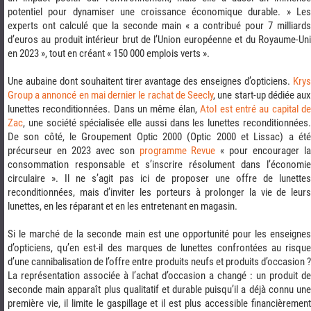
potentiel pour dynamiser une croissance économique durable. » Les
experts ont calculé que la seconde main « a contribué pour 7 milliards
d’euros au produit intérieur brut de l’Union européenne et du Royaume-Uni
en 2023 », tout en créant « 150 000 emplois verts ».
Une aubaine dont souhaitent tirer avantage des enseignes d’opticiens.
Krys
Group a annoncé en mai dernier le rachat de Seecly
, une start-up dédiée au
lunettes reconditionnées. Dans un même élan,
Atol est entré au capital d
Zac
, une société spécialisée elle aussi dans les lunettes reconditionnées.
De son côté, le Groupement Optic 2000 (Optic 2000 et Lissac) a été
précurseur en 2023 avec son
programme Revue
« pour encourager l
consommation responsable et s’inscrire résolument dans l’économie
circulaire ». Il ne s’agit pas ici de proposer une offre de lunettes
reconditionnées, mais d’inviter les porteurs à prolonger la vie de leurs
lunettes, en les réparant et en les entretenant en magasin.
Si le marché de la seconde main est une opportunité pour les enseignes
d’opticiens, qu’en est-il des marques de lunettes confrontées au risque
d’une cannibalisation de l’offre entre produits neufs et produits d’occasion ?
La représentation associée à l’achat d’occasion a changé : un produit de
seconde main apparaît plus qualitatif et durable puisqu’il a déjà connu une
première vie, il limite le gaspillage et il est plus accessible financièrement