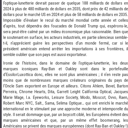
l’optique-lunetterie devrait passer de quelque 188 milliards de dollars en
2024 à plus de 480 milliards de dollars en 2035, dont près de 42 milliards de
dollars pour le marché US en 2024 et plus de 58 milliards de dollars en 2035.
Impossible d’évaluer le recul du marché mondial cette année et celles
d’après, tout dépendra des foucades de Donald Trump qui, espérons-le,
sera peut-être calmé par un milieu économique plus raisonnable. Bien que
le soutenant en surface, les acteurs industriels, en partie silencieux semble-
t-il, n’apprécient guère les perspectives d’un monde fermé, car si le
président américain entend arrêter les importations à ses frontières, il
semble oublier que son pays est aussi exportateur.
Ironie de l’histoire, dans le domaine de l’optique-lunetterie, les deux
marques iconiques Ray-Ban et Oakley sont dans le portefeuille
d’EssilorLuxottica donc, elles ne sont plus américaines ; il n’en reste pas
moins que de nombreuses marques créateurs originaires du pays de
l’Oncle Sam exportent en Europe et ailleurs. Citons Ahlem, Bevel, Barton
Perreira, Chrome Hearts, Dita, Garrett Leight California Optical, Jacques
Marie Mage, l.a. Eyeworks, Leisure Society, Modo, Moscot, Ovvo, Raen,
Robert Marc NYC, Salt., Sama, Selima Optique… qui ont enrichi le marché
international en le stimulant par une approche moderne et intemporelle du
style. Il serait dommage que, par un boycott ciblé, les Européens évitent des
marques américaines et que, par un même effet boomerang, les
Américains se privent des marques européennes (dont Ray-Ban et Oakley !)