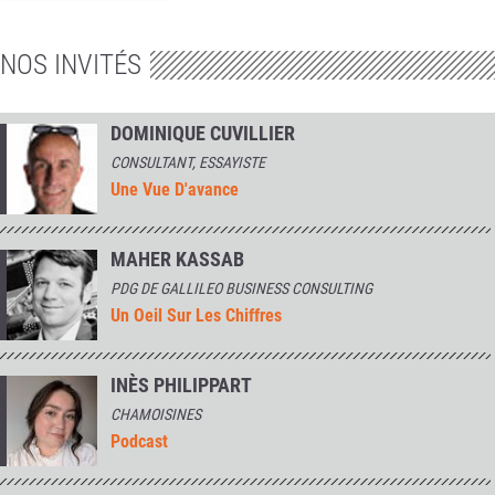
NOS INVITÉS
DOMINIQUE CUVILLIER
CONSULTANT, ESSAYISTE
Une Vue D'avance
MAHER KASSAB
PDG DE GALLILEO BUSINESS CONSULTING
Un Oeil Sur Les Chiffres
INÈS PHILIPPART
CHAMOISINES
Podcast