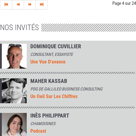
Page 4 sur 24
NOS INVITÉS
DOMINIQUE CUVILLIER
CONSULTANT, ESSAYISTE
Une Vue D'avance
MAHER KASSAB
PDG DE GALLILEO BUSINESS CONSULTING
Un Oeil Sur Les Chiffres
INÈS PHILIPPART
CHAMOISINES
Podcast