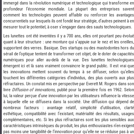
immergé dans la révolution numérique et technologique qui transforme en
profondeur l’économie mondiale. La plupart des entreprises savent
comment les technologies peuvent affaiblir ou renforcer les avantages
concurrentiels sur lesquels ils ont fondé leur stratégie, d’autres peinent à en
mesurer tout le potentiel, à oser s’engager dans des sauts technologiques.
Les lunettes ont été inventées il y a 700 ans, elles ont pourtant peu évolué
quant à leur structure : une monture qui s’appuie sur le nez et les oreilles,
supportent des verres. Basique. Des startups ou des mastodontes hors du
sérail de l’optique tentent de transformer cet objet, de le doter de capacités
numériques pour aller au-delà de la vue. Des lunettes technologiques
émergent ici et là sans vraiment convaincre le grand public. Il est vrai que
les innovations mettent souvent du temps à se diffuser, selon qu’elles
touchent les différentes catégories d’individus, des plus ouverts aux plus
réfractaires. Un constat mis en perspective par Everett M. Rogers dans son
livre
Diffusion of innovations
, publié pour la première fois en 1962. Selo
lui, la valeur perçue d’une innovation par les utilisateurs influence la vitesse
à laquelle elle se diffusera dans la société. Une diffusion qui dépend de
nombreux facteurs : avantage relatif, simplicité d’utilisation, clarté
esthétique, compatibilité avec l’existant, matérialité des résultats, usages
complémentaires, etc. Si les plus réfractaires sont les plus sensibles aux
caractéristiques intrinsèques du produit, les plus enthousiastes n’en exigent
pas moins une tangibilité de l’innovation pour qu’elle ne se réduise pas à un