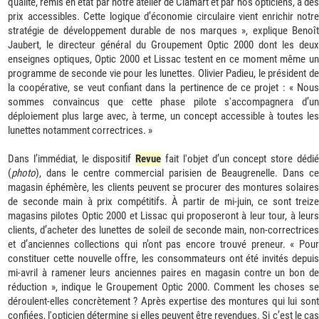
qualité, remis en état par notre atelier de Clamart et par nos opticiens, à des
prix accessibles. Cette logique d’économie circulaire vient enrichir notre
stratégie de développement durable de nos marques », explique Benoît
Jaubert, le directeur général du Groupement Optic 2000 dont les deux
enseignes optiques, Optic 2000 et Lissac testent en ce moment même un
programme de seconde vie pour les lunettes. Olivier Padieu, le président de
la coopérative, se veut confiant dans la pertinence de ce projet : « Nous
sommes convaincus que cette phase pilote s'accompagnera d’un
déploiement plus large avec, à terme, un concept accessible à toutes les
lunettes notamment correctrices. »
Dans l’immédiat, le dispositif
Revue
fait l'objet d’un concept store dédi
(
photo
), dans le centre commercial parisien de Beaugrenelle. Dans ce
magasin éphémère, les clients peuvent se procurer des montures solaires
de seconde main à prix compétitifs. À partir de mi-juin, ce sont treize
magasins pilotes Optic 2000 et Lissac qui proposeront à leur tour, à leurs
clients, d’acheter des lunettes de soleil de seconde main, non-correctrices
et d’anciennes collections qui n’ont pas encore trouvé preneur. « Pour
constituer cette nouvelle offre, les consommateurs ont été invités depuis
mi-avril à ramener leurs anciennes paires en magasin contre un bon de
réduction », indique le Groupement Optic 2000. Comment les choses se
déroulent-elles concrètement ? Après expertise des montures qui lui sont
confiées, l'opticien détermine si elles peuvent être revendues. Si c’est le cas