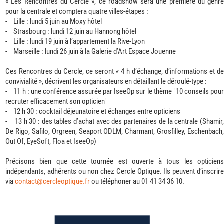
« Les Rencontres du Cercle », ce roadshow sera une première du genre
pour la centrale et comptera quatre villes-étapes :
- Lille : lundi 5 juin au Moxy hôtel
- Strasbourg : lundi 12 juin au Hannong hôtel
- Lille : lundi 19 juin à l’appartement la Rive-Lyon
- Marseille : lundi 26 juin à la Galerie d’Art Espace Jouenne
Ces Rencontres du Cercle, ce seront « 4 h d’échange, d’informations et de
convivialité », décrivent les organisateurs en détaillant le déroulé-type :
- 11 h : une conférence assurée par IseeOp sur le thème "10 conseils pour
recruter efficacement son opticien"
- 12 h 30 : cocktail déjeunatoire et échanges entre opticiens
- 13 h 30 : des tables d’achat avec des partenaires de la centrale (Shamir,
De Rigo, Safilo, Orgreen, Seaport ODLM, Charmant, Grosfilley, Eschenbach,
Out Of, EyeSoft, Floa et IseeOp)
Précisons bien que cette tournée est ouverte à tous les opticiens
indépendants, adhérents ou non chez Cercle Optique. Ils peuvent d’inscrire
via
contact@cercleoptique.fr
ou téléphoner au 01 41 34 36 10.