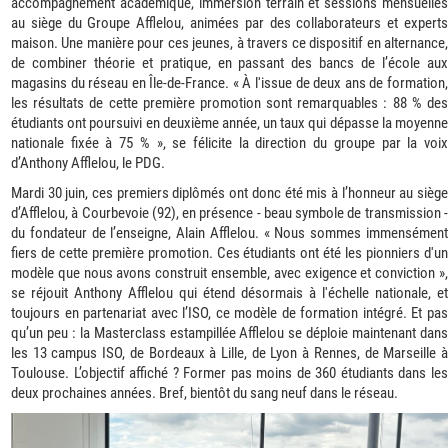
accompagnement académique, immersion terrain et sessions mensuelles
au siège du Groupe Afflelou, animées par des collaborateurs et experts
maison. Une manière pour ces jeunes, à travers ce dispositif en alternance,
de combiner théorie et pratique, en passant des bancs de l’école aux
magasins du réseau en Île-de-France. « À l'issue de deux ans de formation,
les résultats de cette première promotion sont remarquables : 88 % des
étudiants ont poursuivi en deuxième année, un taux qui dépasse la moyenne
nationale fixée à 75 % », se félicite la direction du groupe par la voix
d’Anthony Afflelou, le PDG.
Mardi 30 juin, ces premiers diplômés ont donc été mis à l’honneur au siège
d’Afflelou, à Courbevoie (92), en présence - beau symbole de transmission -
du fondateur de l’enseigne, Alain Afflelou. « Nous sommes immensément
fiers de cette première promotion. Ces étudiants ont été les pionniers d'un
modèle que nous avons construit ensemble, avec exigence et conviction »,
se réjouit Anthony Afflelou qui étend désormais à l'échelle nationale, et
toujours en partenariat avec l’ISO, ce modèle de formation intégré. Et pas
qu’un peu : la Masterclass estampillée Afflelou se déploie maintenant dans
les 13 campus ISO, de Bordeaux à Lille, de Lyon à Rennes, de Marseille à
Toulouse. L’objectif affiché ? Former pas moins de 360 étudiants dans les
deux prochaines années. Bref, bientôt du sang neuf dans le réseau.