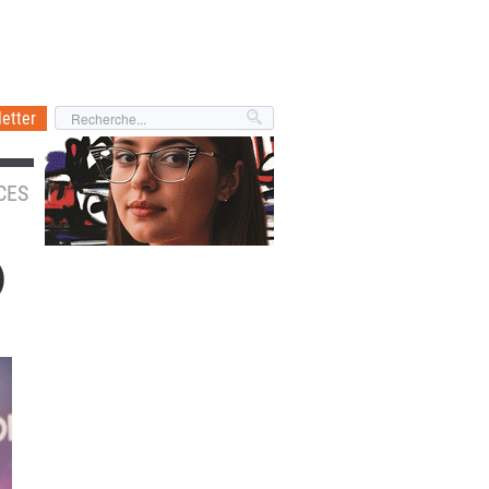
etter
CES
)