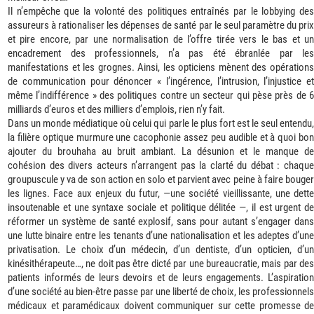
Il n’empêche que la volonté des politiques entraînés par le lobbying des
assureurs à rationaliser les dépenses de santé par le seul paramètre du prix
et pire encore, par une normalisation de l’offre tirée vers le bas et un
encadrement des professionnels, n’a pas été ébranlée par les
manifestations et les grognes. Ainsi, les opticiens mènent des opérations
de communication pour dénoncer « l’ingérence, l’intrusion, l’injustice et
même l’indifférence » des politiques contre un secteur qui pèse près de 6
milliards d’euros et des milliers d’emplois, rien n’y fait.
Dans un monde médiatique où celui qui parle le plus fort est le seul entendu,
la filière optique murmure une cacophonie assez peu audible et à quoi bon
ajouter du brouhaha au bruit ambiant. La désunion et le manque de
cohésion des divers acteurs n’arrangent pas la clarté du débat : chaque
groupuscule y va de son action en solo et parvient avec peine à faire bouger
les lignes. Face aux enjeux du futur, —une société vieillissante, une dette
insoutenable et une syntaxe sociale et politique délitée —, il est urgent de
réformer un système de santé explosif, sans pour autant s’engager dans
une lutte binaire entre les tenants d’une nationalisation et les adeptes d’une
privatisation. Le choix d’un médecin, d’un dentiste, d’un opticien, d’un
kinésithérapeute…, ne doit pas être dicté par une bureaucratie, mais par des
patients informés de leurs devoirs et de leurs engagements. L’aspiration
d’une société au bien-être passe par une liberté de choix, les professionnels
médicaux et paramédicaux doivent communiquer sur cette promesse de