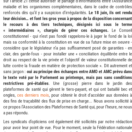
sur l'article 21 censé autoriser le partage d’informations entre l’Assurance
maladie et les organismes complémentaires, dans le cadre de contrôles
renforcés dès qu’il y a suspicion d’irrégularités.
Le 18 juin, ils ont rend
leur décision… et font les gros yeux à propos de la disposition concernant
le recours à des tiers techniques, désignés ici sous le terme
« intermédiaires », chargés de gérer ces échanges.
Le Consei
constitutionnel - qui n’est pas fondé rappelons-le à juger le fond de la loi
mais sa conformité à la constitution en vue de sa future mise en oeuvre -
considère que le législateur n’a pas suffisamment posé de garanties - en
clair, des garde-fous - pour installer une « conciliation équilibrée entre le
droit au respect de la vie privée et l'objectif de valeur constitutionnelle de
lutte contre la fraude en matière de protection sociale ». Dit autrement et
sans jargon :
oui au principe des échanges entre AMO et AMC prévu dan
le texte voté par le Parlement au printemps, mais pas sans conditions
restrictives pré-établies
. Une (grosse) pierre dans le jardin des
plateformes de santé qui gèrent le tiers-payant, et qui ont bataillé bec et
ongles,
ces derniers mois
, pour obtenir le droit d'accéder aux données 
des fins de traçabilité des flux de prise en charge... Nous avons sollicité à
ce propos l’Association des Plateformes de Santé qui, pour l’heure, ne nous
a pas répondu.
Les syndicats d’opticiens ont également été sollicités par notre rédaction
pour avoir leur point de vue. Pour le moment, seule la Fédération nationale