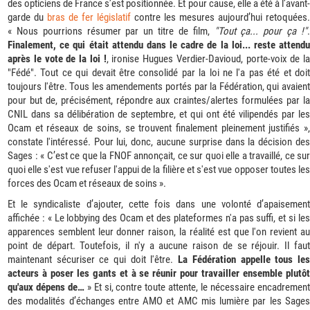
des opticiens de France s’est positionnée. Et pour cause, elle a été à l’avant-
garde du
bras de fer législatif
contre les mesures aujourd’hui retoquées.
« Nous pourrions résumer par un titre de film,
"Tout ça... pour ça !"
Finalement, ce qui était attendu dans le cadre de la loi... reste attendu
après le vote de la loi !
, ironise
Hugues Verdier-Davioud, porte-voix de la
"Fédé".
Tout ce qui devait être consolidé par la loi ne l'a pas été et doit
toujours l'être. Tous les amendements portés par la Fédération, qui avaient
pour but de, précisément, répondre aux craintes/alertes formulées par la
CNIL dans sa délibération de septembre, et qui ont été vilipendés par les
Ocam et réseaux de soins, se trouvent finalement pleinement justifiés »,
constate l'intéressé. Pour lui, donc, aucune surprise dans la décision des
Sages : « C’est ce que la FNOF annonçait, ce sur quoi elle a travaillé, ce sur
quoi elle s'est vue refuser l'appui de la filière et s'est vue opposer toutes les
forces des Ocam et réseaux de soins ».
Et le syndicaliste d’ajouter, cette fois dans une volonté d’apaisement
affichée : « Le lobbying des Ocam et des plateformes n'a pas suffi, et si les
apparences semblent leur donner raison, la réalité est que l'on revient au
point de départ. Toutefois, il n'y a aucune raison de se réjouir. Il faut
maintenant sécuriser ce qui doit l'être.
La Fédération appelle tous le
acteurs à poser les gants et à se réunir pour travailler ensemble plutôt
qu'aux dépens de…
» Et si, contre toute attente, le nécessaire encadremen
des modalités d’échanges entre AMO et AMC mis lumière par les Sages