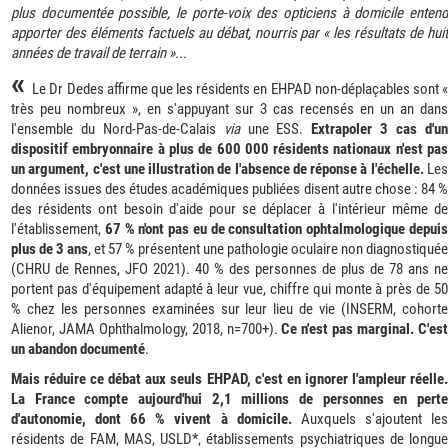
plus documentée possible, le porte-voix des opticiens à domicile entend
apporter des éléments factuels au débat, nourris par « les résultats de huit
années de travail de terrain »...
«
Le Dr Dedes affirme que les résidents en EHPAD non-déplaçables sont 
très peu nombreux », en s'appuyant sur 3 cas recensés en un an dans
l'ensemble du Nord-Pas-de-Calais
via
une ESS.
Extrapoler 3 cas d'u
dispositif embryonnaire à plus de 600 000 résidents nationaux n'est pas
un argument, c'est une illustration de l'absence de réponse à l'échelle.
Le
données issues des études académiques publiées disent autre chose : 84 %
des résidents ont besoin d'aide pour se déplacer à l'intérieur même de
l'établissement,
67 % n'ont pas eu de consultation ophtalmologique depui
plus de 3 ans
, et 57 % présentent une pathologie oculaire non diagnostiquée
(CHRU de Rennes, JFO 2021). 40 % des personnes de plus de 78 ans ne
portent pas d'équipement adapté à leur vue, chiffre qui monte à près de 50
% chez les personnes examinées sur leur lieu de vie (INSERM, cohorte
Alienor, JAMA Ophthalmology, 2018, n=700+).
Ce n'est pas marginal. C'es
un abandon documenté
.
Mais réduire ce débat aux seuls EHPAD, c'est en ignorer l'ampleur réelle.
La France compte aujourd'hui 2,1 millions de personnes en perte
d'autonomie, dont 66 % vivent à domicile.
Auxquels s'ajoutent le
résidents de FAM, MAS, USLD*, établissements psychiatriques de longue