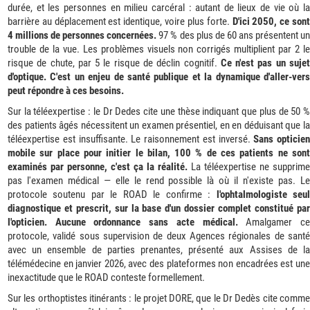
durée, et les personnes en milieu carcéral : autant de lieux de vie où la
barrière au déplacement est identique, voire plus forte.
D'ici 2050, ce son
4 millions de personnes concernées.
97 % des plus de 60 ans présentent u
trouble de la vue. Les problèmes visuels non corrigés multiplient par 2 le
risque de chute, par 5 le risque de déclin cognitif.
Ce n'est pas un suje
d'optique. C'est un enjeu de santé publique et la dynamique d'aller-vers
peut répondre à ces besoins.
Sur la téléexpertise : le Dr Dedes cite une thèse indiquant que plus de 50 %
des patients âgés nécessitent un examen présentiel, en en déduisant que la
téléexpertise est insuffisante. Le raisonnement est inversé.
Sans opticien
mobile sur place pour initier le bilan, 100 % de ces patients ne sont
examinés par personne, c'est ça la réalité.
La téléexpertise ne supprime
pas l'examen médical — elle le rend possible là où il n'existe pas. Le
protocole soutenu par le ROAD le confirme :
l'ophtalmologiste seu
diagnostique et prescrit, sur la base d'un dossier complet constitué par
l'opticien. Aucune ordonnance sans acte médical.
Amalgamer c
protocole, validé sous supervision de deux Agences régionales de santé
avec un ensemble de parties prenantes, présenté aux Assises de la
télémédecine en janvier 2026, avec des plateformes non encadrées est une
inexactitude que le ROAD conteste formellement.
Sur les orthoptistes itinérants : le projet DORE, que le Dr Dedès cite comme