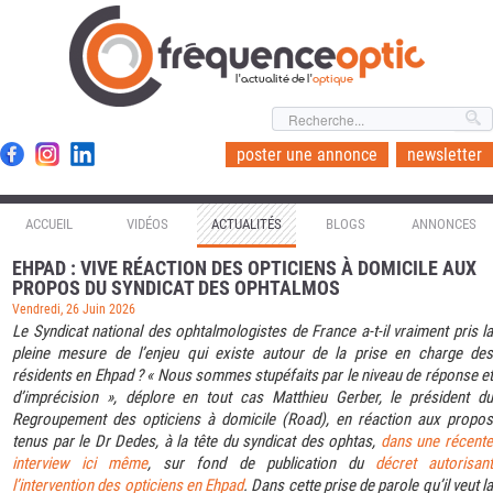
l'actualité de l'
optique
poster une annonce
newsletter
ACCUEIL
VIDÉOS
ACTUALITÉS
BLOGS
ANNONCES
EHPAD : VIVE RÉACTION DES OPTICIENS À DOMICILE AUX
PROPOS DU SYNDICAT DES OPHTALMOS
Vendredi, 26 Juin 2026
Le Syndicat national des ophtalmologistes de France a-t-il vraiment pris la
pleine mesure de l’enjeu qui existe autour de la prise en charge des
résidents en Ehpad ? « Nous sommes stupéfaits par le niveau de réponse et
d’imprécision », déplore en tout cas Matthieu Gerber, le président du
Regroupement des opticiens à domicile (Road), en réaction aux propos
tenus par le Dr Dedes, à la tête du syndicat des ophtas,
dans une récent
interview ici même
, sur fond de publication du
décret autorisan
l’intervention des opticiens en Ehpad
. Dans cette prise de parole qu’il veut la