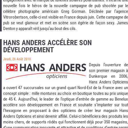
engagement avec la marque de lunettes solaires polarisantes. Il incarne une
nouvelle fois le héros de la nouvelle campagne de pub shootée par le
célèbre photographe américain Greg Gorman. Déclinée par l’agence
Vitrorobertson, celle-ci est visible en France depuis juin. Cette campagne de
pub se veut glamour et met en scène son égérie de façon sexy. James
Denton y apparaît viril jusqu’au bout des cils.
HANS ANDERS ACCÉLÈRE SON
DÉVELOPPEMENT
Jeudi, 26 Août 2010
Depuis l’ouverture de
son premier magasin à
Dunkerque en 2006,
Hans Anders Opticiens
a ouvert 47 succursales sur un grand quart Nord-Est de la France avec un
concept simple : mille montures au choix en boutique toutes au prix unique
de 45 €. Aujourd’hui, le leader de l’optique d’entrée de gamme au Benelux
accélère son développement en France et souhaite s’implanter sur tout
l’hexagone en proposant à des opticiens de créer leur magasin Hans
Anders Opticiens et ainsi devenir affilié. Celui-ci bénéficiera des produits les
moins chers, de supports rôdés qui fonctionnent déjà pour 350 magasins,
d’une communication innovante et attractive et de conditions d’entrée parmi