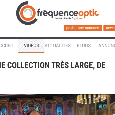
l'actualité de l'
optique
poster une annonce
newsl
CCUEIL
VIDÉOS
ACTUALITÉS
BLOGS
ANNON
NE COLLECTION TRÈS LARGE, DE