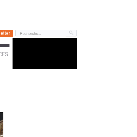
etter
CES