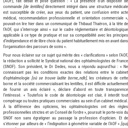
(AOF), fait débat et pose question : « La présence d’un dispositif de
commande
[de lentilles]
directement intégré dans une structure médicale
est susceptible de créer, aux yeux du patient, une confusion entre acte
médical, recommandation professionnelle et orientation commerciale »,
pouvait-on lire hier dans un communiqué de Thibaud Thaëron, à la tête de
l’AOF, qui s’interroge ainsi « sur le cadre réglementaire et déontologique
applicable à ce type de pratique et sur sa compatibilité avec les principes
d’indépendance et de libre choix du patient habituellement mis en avant dans
l’organisation des parcours de soins ».
Pour nous éclairer sur ce sujet qui mérite des « clarifications » selon l’AOF,
la rédaction a sollicité le Syndicat national des ophtalmologistes de France
(SNOF). Son président, le Dr Dedes, nous a répondu aujourd'hui : « Ne
connaissant pas les conditions exactes des relations entre le cabinet
d’ophtalmologie
[où se trouve ladite borne_ndlr]
, les créateurs de cett
borne et la société commercialisant les lentilles, il est difficile actuellement
de fournir un avis éclairé », déclare d’abord en toute transparence
l’intéressé. « Toutefois le code de déontologie est clair, il interdit tout
compérage ou toutes pratiques commerciales au sein d’un cabinet médical.
À la différence des opticiens, les ophtalmologistes ont des règles
professionnelles strictes et un Conseil de l’ordre », poursuit le porte-voix du
SNOF non sans égratigner au passage la profession d'opticien. Et de
s'étonner par ailleurs de « l’indignation à géométrie variable de l’AOF »
[qui]