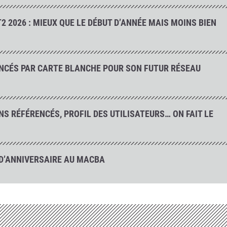
2 2026 : MIEUX QUE LE DÉBUT D’ANNÉE MAIS MOINS BIEN
ENCÉS PAR CARTE BLANCHE POUR SON FUTUR RÉSEAU
NS RÉFÉRENCÉS, PROFIL DES UTILISATEURS… ON FAIT LE
A D’ANNIVERSAIRE AU MACBA