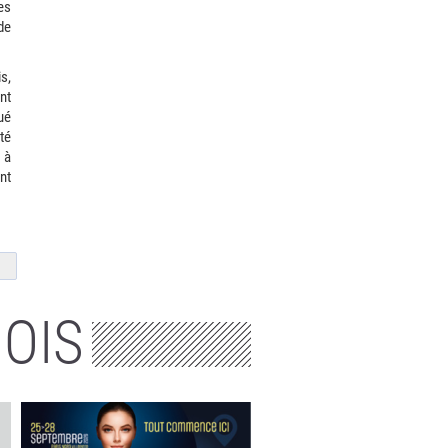
es
de
s,
nt
ué
té
 à
nt
MOIS