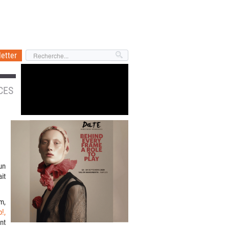
etter
CES
un
it
m,
!,
nt