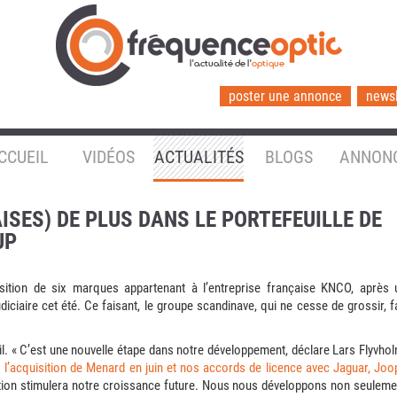
l'actualité de l'
optique
poster une annonce
newsl
CCUEIL
VIDÉOS
ACTUALITÉS
BLOGS
ANNON
SES) DE PLUS DANS LE PORTEFEUILLE DE
UP
ition de six marques appartenant à l’entreprise française KNCO, après 
iciaire cet été. Ce faisant, le groupe scandinave, qui ne cesse de grossir, fa
l. « C’est une nouvelle étape dans notre développement, déclare Lars Flyvhol
 l’acquisition de Menard en juin et nos accords de licence avec Jaguar, Joop
ration stimulera notre croissance future. Nous nous développons non seuleme