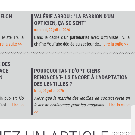
SELON
VALÉRIE ABBOU : "LA PASSION D'UN
OPTICIEN, ÇA SE SENT"
mercredi, 22 juillet 2026
i'Miste TV
, la
Dans le cadre d'un partenariat avec
Opti'Miste TV
, la
ire la suite >>
chaîne YouTube dédiée au secteur de...
Lire la suite >>
 DES
HAGE
POURQUOI TANT D’OPTICIENS
N
RENONCENT-ILS ENCORE À L’ADAPTATION
DES LENTILLES ?
lundi, 06 juillet 2026
in publiait
No
Alors que le marché des lentilles de contact reste un
ûlot...
Lire la
levier de croissance pour les magasins
...
Lire la suite
>>