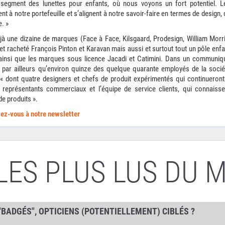
segment des lunettes pour enfants, où nous voyons un fort potentiel. L
 à notre portefeuille et s’alignent à notre savoir-faire en termes de design, 
e. »
éjà une dizaine de marques (Face à Face, Kilsgaard, Prodesign, William Morri
et racheté François Pinton et Karavan mais aussi et surtout tout un pôle enfa
ainsi que les marques sous licence Jacadi et Catimini. Dans un communiq
ue par ailleurs qu’environ quinze des quelque quarante employés de la socié
 dont quatre designers et chefs de produit expérimentés qui continueront
représentants commerciaux et l’équipe de service clients, qui connaisse
 de produits ».
ivez-vous à notre newsletter
LES PLUS LUS DU 
"BADGÉS", OPTICIENS (POTENTIELLEMENT) CIBLÉS ?