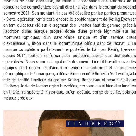
montant de cette opération, soumise à l’approbation des autorités de la
concurrence compétentes, devrait être finalisée dans le courant du second
semestre 2021. Son montant n’a pas été dévoilée par les parties prenantes.
« Cette opération renforcera encore le positionnement de Kering Eyewear
en tant qu’acteur clé sur le segment des lunettes haut de gamme, grâce à
l’addition d’une marque propre, dotée d’une grande légitimité sur les
montures optiques, d’un savoir-faire unique et d’un service client
d’excellence », lit-on dans le communiqué officialisant ce rachat. « La
marque complètera parfaitement le portefeuille bâti par Kering Eyewear
depuis 2014, tout en renforçant ses positions auprès des distributeurs
spécialisés. Nous sommes impatients de pouvoir bientôt travailler avec les
équipes de Lindberg et d’accroître encore la notoriété et la présence
géographique de la marque », a déclaré de son côté Roberto Vedovotto, à la
tête de l’entité lunetière du groupe Kering. Rappelons si besoin était que
Lindberg, forte de technologies brevetées, propose aussi bien des lunettes
en titane, sa spécialité historique, qu’en acétate, corne de buffle, bois ou
métaux précieux.