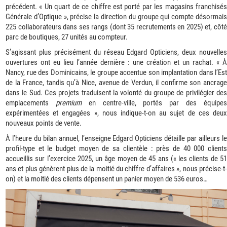
précédent. « Un quart de ce chiffre est porté par les magasins franchisés
Générale d’Optique », précise la direction du groupe qui compte désormais
225 collaborateurs dans ses rangs (dont 35 recrutements en 2025) et, côté
parc de boutiques, 27 unités au compteur.
S’agissant plus précisément du réseau Edgard Opticiens, deux nouvelles
ouvertures ont eu lieu l’année dernière : une création et un rachat. « À
Nancy, rue des Dominicains, le groupe accentue son implantation dans l’Est
de la France, tandis qu’à Nice, avenue de Verdun, il confirme son ancrage
dans le Sud. Ces projets traduisent la volonté du groupe de privilégier des
emplacements
premium
en centre-ville, portés par des équipe
expérimentées et engagées », nous indique-t-on au sujet de ces deux
nouveaux points de vente.
À l’heure du bilan annuel, l’enseigne Edgard Opticiens détaille par ailleurs le
profil-type et le budget moyen de sa clientèle : près de 40 000 clients
accueillis sur l’exercice 2025, un âge moyen de 45 ans (« les clients de 51
ans et plus génèrent plus de la moitié du chiffre d’affaires », nous précise-t-
on) et la moitié des clients dépensent un panier moyen de 536 euros…