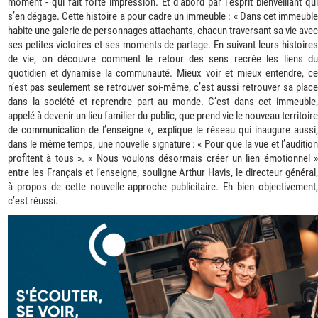
moment - qui fait forte impression. Et d’abord par l’esprit bienveillant qui
s’en dégage. Cette histoire a pour cadre un immeuble : « Dans cet immeuble
habite une galerie de personnages attachants, chacun traversant sa vie avec
ses petites victoires et ses moments de partage. En suivant leurs histoires
de vie, on découvre comment le retour des sens recrée les liens du
quotidien et dynamise la communauté. Mieux voir et mieux entendre, ce
n’est pas seulement se retrouver soi-même, c’est aussi retrouver sa place
dans la société et reprendre part au monde. C’est dans cet immeuble,
appelé à devenir un lieu familier du public, que prend vie le nouveau territoire
de communication de l’enseigne », explique le réseau qui inaugure aussi,
dans le même temps, une nouvelle signature : « Pour que la vue et l’audition
profitent à tous ». « Nous voulons désormais créer un lien émotionnel »
entre les Français et l’enseigne, souligne Arthur Havis, le directeur général,
à propos de cette nouvelle approche publicitaire. Eh bien objectivement,
c’est réussi.