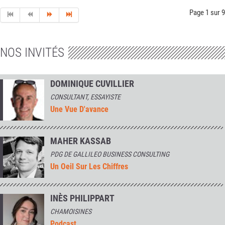
Page 1 sur 9
NOS INVITÉS
DOMINIQUE CUVILLIER
CONSULTANT, ESSAYISTE
Une Vue D'avance
MAHER KASSAB
PDG DE GALLILEO BUSINESS CONSULTING
Un Oeil Sur Les Chiffres
INÈS PHILIPPART
CHAMOISINES
Podcast