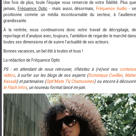
Une fois de plus, toute l’équipe vous remercie de votre fidélité. Plus que
jamais,
Fréquence Optic
- mais aussi, désormais,
Fréquence Audio
- s
positionne comme un média incontournable du secteur, à l'audience
grandissante.
À la rentrée, nous continuerons donc notre travail de décryptage, de
reportage et d’analyse avec, toujours, l’ambition de regarder le marché dans
toutes ses dimensions et de suivre l'actualité de ses acteurs.
Bonnes vacances, un bel été à toutes et tous !
La rédaction de Fréquence Optic
PS : en attendant de nous retrouver, n’hésitez à (re)voir nos
contenus
vidéos
, à surfer sur les blogs de nos experts (
Dominique Cuvillier
,
Mahe
Kassab
) et partenaires (
Opti’Miste TV
,
Chamoisines
) ou encore à découvri
le Flash Infos
, un nouveau format lancé mi-juin.