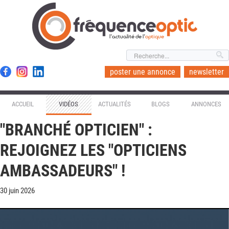
l'actualité de l'
optique
poster une annonce
newsletter
ACCUEIL
VIDÉOS
ACTUALITÉS
BLOGS
ANNONCES
"BRANCHÉ OPTICIEN" :
REJOIGNEZ LES "OPTICIENS
AMBASSADEURS" !
30 juin 2026