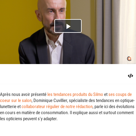
Play
Video
Après nous avoir présenté
les tendances produits du Silmo
et
ses coups de
coeur sur le salon
, Dominique Cuvillier, spécialiste des tendances en optique-
lunetterie et
collaborateur régulier de notre rédaction
, parle ici des évolutions
en cours en matière de consommation. Il explique aussi et surtout comment
les opticiens peuvent s'y adapter.