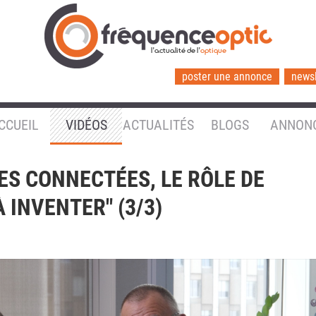
l'actualité de l'
optique
poster une annonce
newsl
CCUEIL
VIDÉOS
ACTUALITÉS
BLOGS
ANNON
ES CONNECTÉES, LE RÔLE DE
À INVENTER" (3/3)