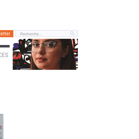
etter
CES