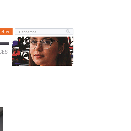
etter
CES