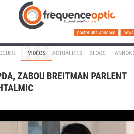
l'actualité de l'
optique
poster une annonce
newsl
CCUEIL
VIDÉOS
ACTUALITÉS
BLOGS
ANNON
PDA, ZABOU BREITMAN PARLENT
PHTALMIC