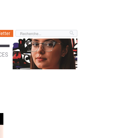
etter
CES