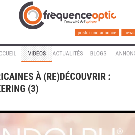
l'actualité de l'
optique
poster une annonce
newsl
CCUEIL
VIDÉOS
ACTUALITÉS
BLOGS
ANNON
CAINES À (RE)DÉCOUVRIR :
ERING (3)