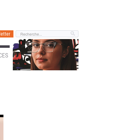
etter
CES