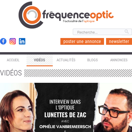
l'actualité de l'
optique
poster une annonce
newsletter
ACCUEIL
VIDÉOS
ACTUALITÉS
BLOGS
ANNONCES
VIDÉOS