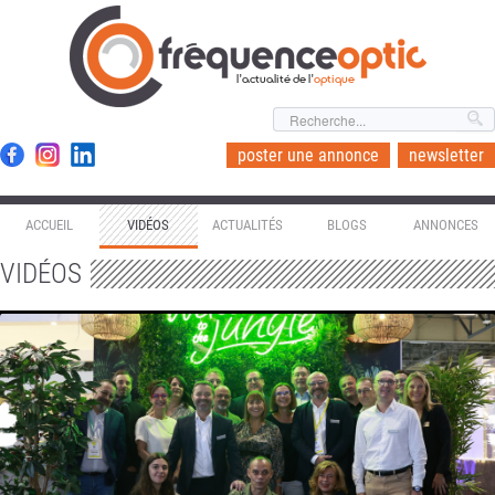
l'actualité de l'
optique
poster une annonce
newsletter
ACCUEIL
VIDÉOS
ACTUALITÉS
BLOGS
ANNONCES
VIDÉOS