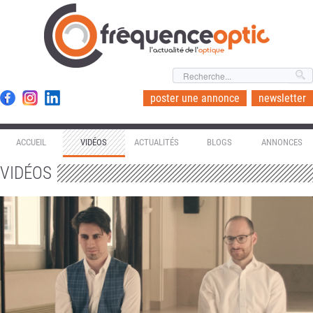
l'actualité de l'
optique
poster une annonce
newsletter
ACCUEIL
VIDÉOS
ACTUALITÉS
BLOGS
ANNONCES
VIDÉOS