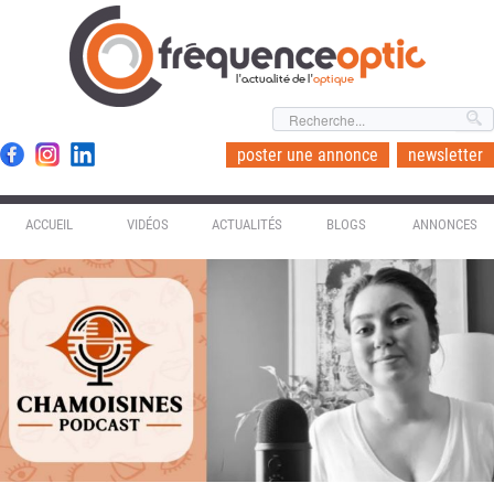
l'actualité de l'
optique
poster une annonce
newsletter
ACCUEIL
VIDÉOS
ACTUALITÉS
BLOGS
ANNONCES