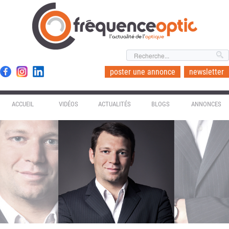
l'actualité de l'
optique
poster une annonce
newsletter
ACCUEIL
VIDÉOS
ACTUALITÉS
BLOGS
ANNONCES