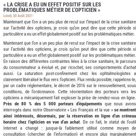
« LA CRISE A EU UN EFFET POSITIF SUR LES
PROBLÉMATIQUES MÉTIER DE L’OPTICIEN »
Lundi, 30 Août 2021
Maintenant que l’on a un peu plus de recul sur l’impact de la crise sanitaire
sur l’activité des opticiens, je crois qu’on peut dire que cette période si
particulière a eu un effet globalement positif sur les problématiques métier.
Maintenant que l’on a un peu plus de recul sur l’impact de la crise sanitaire
sur l’activité des opticiens, je crois qu’on peut dire que cette période si
particulière a eu un effet globalement positif sur les problématiques métier.
En raison des différentes contraintes liées à la crise sanitaire, le parcours
du consommateur a évolué et, par ricochet, ses comportements d’achat
aussi. La saturation post-confinement chez les ophtalmologistes a
clairement libéralisé le flux vers l’opticien. Flux rendu possible, rappelons-le,
par un cadre réglementaire, le décret de 2016 sur le renouvellement, sous
conditions, de l’ordonnance. Cette réorientation des porteurs vers les
opticiens a mécaniquement fait exploser la prise de rendez-vous en ligne.
Près de 80 % des 5 000 porteurs d’équipements
que nous avon
interrogés dans notre Observatoire « Les Français et la vue »
se montrent
ainsi intéressés, désormais, par la réservation en ligne d’un créneau
horaire chez l’opticien en vue d’un achat
. De ce fait, le statut de l’outil
Internet a changé : jusque-là faiblement utilisé comme moyen de
consultation (chercher de l’information) et encore plus marginalement