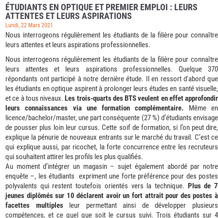
ÉTUDIANTS EN OPTIQUE ET PREMIER EMPLOI : LEURS
ATTENTES ET LEURS ASPIRATIONS
Lundi, 22 Mars 2021
Nous interrogeons régulièrement les étudiants de la filière pour connaître
leurs attentes et leurs aspirations professionnelles.
Nous interrogeons régulièrement les étudiants de la filière pour connaître
leurs attentes et leurs aspirations professionnelles. Quelque 370
répondants ont participé à notre dernière étude. Il en ressort d'abord que
les étudiants en optique aspirent à prolonger leurs études en santé visuelle,
et ce à tous niveaux.
Les trois-quarts des BTS veulent en effet approfondir
leurs connaissances via une formation complémentaire.
Même e
licence/bachelor/master, une part conséquente (27 %) d’étudiants envisage
de pousser plus loin leur cursus. Cette soif de formation, si l’on peut dire,
explique la pénurie de nouveaux entrants sur le marché du travail. C’est ce
qui explique aussi, par ricochet, la forte concurrence entre les recruteurs
qui souhaitent attirer les profils les plus qualifiés.
Au moment d’intégrer un magasin – sujet également abordé par notre
enquête –, les étudiants expriment une forte préférence pour des postes
polyvalents qui restent toutefois orientés vers la technique.
Plus de 
jeunes diplômés sur 10 déclarent avoir un fort attrait pour des postes à
facettes multiples
leur permettant ainsi de développer plusieur
compétences, et ce quel que soit le cursus suivi. Trois étudiants sur 4