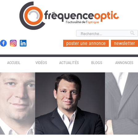
l'actualité de l'
optique
poster une annonce
newsletter
ACCUEIL
VIDÉOS
ACTUALITÉS
BLOGS
ANNONCES