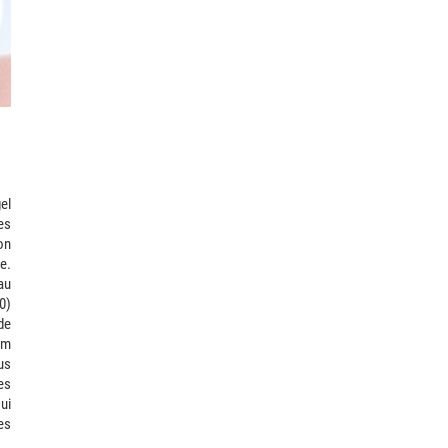
el
es
on
e.
au
50)
de
mm
us
es
ui
es