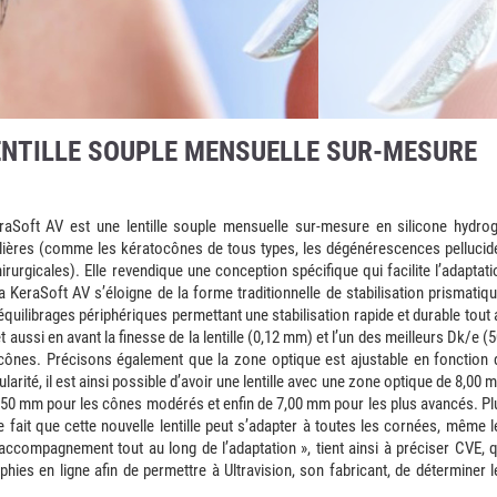
LENTILLE SOUPLE MENSUELLE SUR-MESURE
aSoft AV est une lentille souple mensuelle sur-mesure en silicone hydrog
ulières (comme les kératocônes de tous types, les dégénérescences pellucid
urgicales). Elle revendique une conception spécifique qui facilite l’adaptati
la KeraSoft AV s’éloigne de la forme traditionnelle de stabilisation prismatiqu
quilibrages périphériques permettant une stabilisation rapide et durable tout 
et aussi en avant la finesse de la lentille (0,12 mm) et l’un des meilleurs Dk/e (
ocônes. Précisons également que la zone optique est ajustable en fonction 
rité, il est ainsi possible d’avoir une lentille avec une zone optique de 8,00 
7,50 mm pour les cônes modérés et enfin de 7,00 mm pour les plus avancés. Pl
le fait que cette nouvelle lentille peut s’adapter à toutes les cornées, même l
compagnement tout au long de l’adaptation », tient ainsi à préciser CVE, q
aphies en ligne afin de permettre à Ultravision, son fabricant, de déterminer l