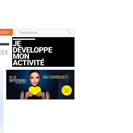
etter
CES