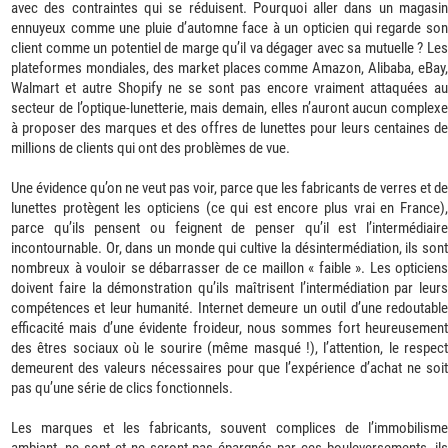
avec des contraintes qui se réduisent. Pourquoi aller dans un magasin
ennuyeux comme une pluie d’automne face à un opticien qui regarde son
client comme un potentiel de marge qu’il va dégager avec sa mutuelle ? Les
plateformes mondiales, des market places comme Amazon, Alibaba, eBay,
Walmart et autre Shopify ne se sont pas encore vraiment attaquées au
secteur de l’optique-lunetterie, mais demain, elles n’auront aucun complexe
à proposer des marques et des offres de lunettes pour leurs centaines de
millions de clients qui ont des problèmes de vue.
Une évidence qu’on ne veut pas voir, parce que les fabricants de verres et de
lunettes protègent les opticiens (ce qui est encore plus vrai en France),
parce qu’ils pensent ou feignent de penser qu’il est l’intermédiaire
incontournable. Or, dans un monde qui cultive la désintermédiation, ils sont
nombreux à vouloir se débarrasser de ce maillon « faible ». Les opticiens
doivent faire la démonstration qu’ils maîtrisent l’intermédiation par leurs
compétences et leur humanité. Internet demeure un outil d’une redoutable
efficacité mais d’une évidente froideur, nous sommes fort heureusement
des êtres sociaux où le sourire (même masqué !), l’attention, le respect
demeurent des valeurs nécessaires pour que l’expérience d’achat ne soit
pas qu’une série de clics fonctionnels.
Les marques et les fabricants, souvent complices de l’immobilisme
ambiant, ne sont et ne seront pas épargnés par ces bouleversements, ils