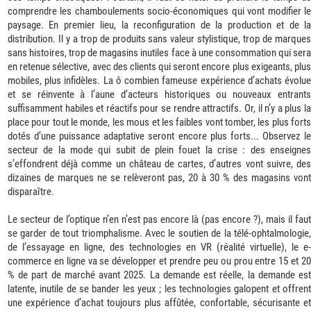
comprendre les chamboulements socio-économiques qui vont modifier le
paysage. En premier lieu, la reconfiguration de la production et de la
distribution. Il y a trop de produits sans valeur stylistique, trop de marques
sans histoires, trop de magasins inutiles face à une consommation qui sera
en retenue sélective, avec des clients qui seront encore plus exigeants, plus
mobiles, plus infidèles. La ô combien fameuse expérience d’achats évolue
et se réinvente à l’aune d’acteurs historiques ou nouveaux entrants
suffisamment habiles et réactifs pour se rendre attractifs. Or, il n’y a plus la
place pour tout le monde, les mous et les faibles vont tomber, les plus forts
dotés d’une puissance adaptative seront encore plus forts... Observez le
secteur de la mode qui subit de plein fouet la crise : des enseignes
s’effondrent déjà comme un château de cartes, d’autres vont suivre, des
dizaines de marques ne se relèveront pas, 20 à 30 % des magasins vont
disparaître.
Le secteur de l’optique n’en n’est pas encore là (pas encore ?), mais il faut
se garder de tout triomphalisme. Avec le soutien de la télé-ophtalmologie,
de l’essayage en ligne, des technologies en VR (réalité virtuelle), le e-
commerce en ligne va se développer et prendre peu ou prou entre 15 et 20
% de part de marché avant 2025. La demande est réelle, la demande est
latente, inutile de se bander les yeux ; les technologies galopent et offrent
une expérience d’achat toujours plus affûtée, confortable, sécurisante et