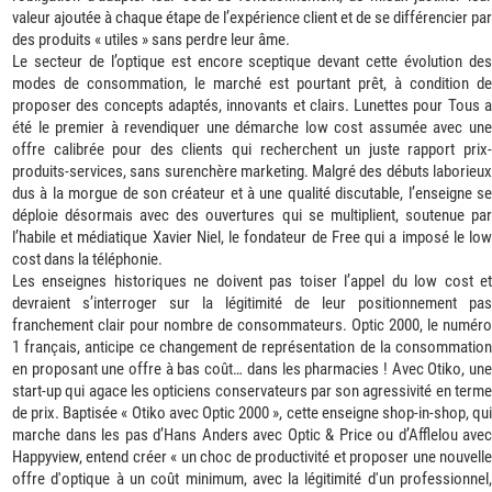
valeur ajoutée à chaque étape de l’expérience client et de se différencier par
des produits « utiles » sans perdre leur âme.
Le secteur de l’optique est encore sceptique devant cette évolution des
modes de consommation, le marché est pourtant prêt, à condition de
proposer des concepts adaptés, innovants et clairs. Lunettes pour Tous a
été le premier à revendiquer une démarche low cost assumée avec une
offre calibrée pour des clients qui recherchent un juste rapport prix-
produits-services, sans surenchère marketing. Malgré des débuts laborieux
dus à la morgue de son créateur et à une qualité discutable, l’enseigne se
déploie désormais avec des ouvertures qui se multiplient, soutenue par
l’habile et médiatique Xavier Niel, le fondateur de Free qui a imposé le low
cost dans la téléphonie.
Les enseignes historiques ne doivent pas toiser l’appel du low cost et
devraient s’interroger sur la légitimité de leur positionnement pas
franchement clair pour nombre de consommateurs. Optic 2000, le numéro
1 français, anticipe ce changement de représentation de la consommation
en proposant une offre à bas coût… dans les pharmacies ! Avec Otiko, une
start-up qui agace les opticiens conservateurs par son agressivité en terme
de prix. Baptisée « Otiko avec Optic 2000 », cette enseigne shop-in-shop, qui
marche dans les pas d’Hans Anders avec Optic & Price ou d’Afflelou avec
Happyview, entend créer « un choc de productivité et proposer une nouvelle
offre d'optique à un coût minimum, avec la légitimité d'un professionnel,