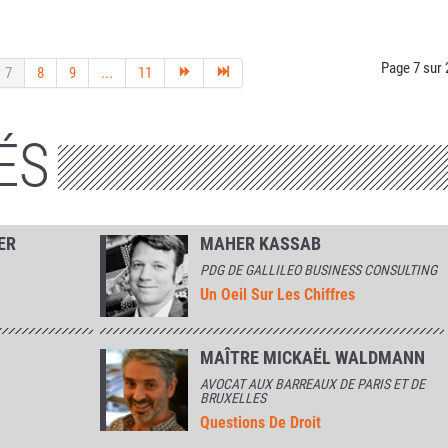
Page 7 sur 
7
8
9
...
11
ÉS
ER
MAHER KASSAB
PDG DE GALLILEO BUSINESS CONSULTING
Un Oeil Sur Les Chiffres
MAÎTRE MICKAËL WALDMANN
AVOCAT AUX BARREAUX DE PARIS ET DE
BRUXELLES
Questions De Droit