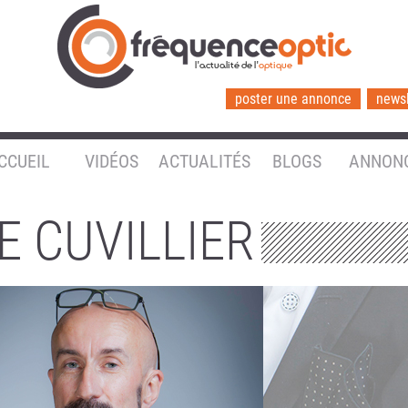
l'actualité de l'
optique
poster une annonce
newsl
CCUEIL
VIDÉOS
ACTUALITÉS
BLOGS
ANNON
E CUVILLIER