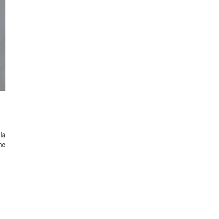
la
ne