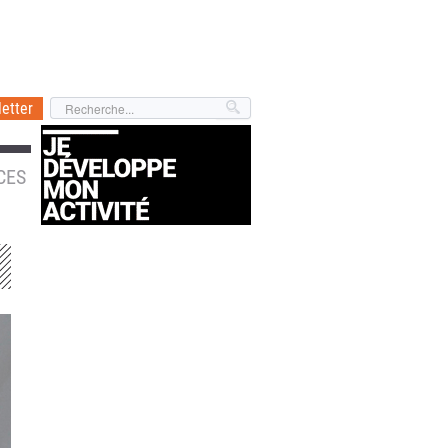
etter
CES