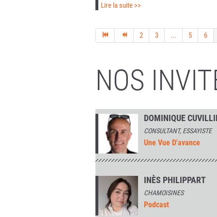
Lire la suite >>
2
3
...
5
6
NOS INVIT
DOMINIQUE CUVILLI
CONSULTANT, ESSAYISTE
Une Vue D'avance
INÈS PHILIPPART
CHAMOISINES
Podcast