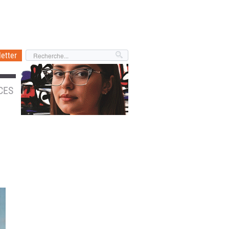
etter
CES