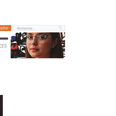
etter
CES