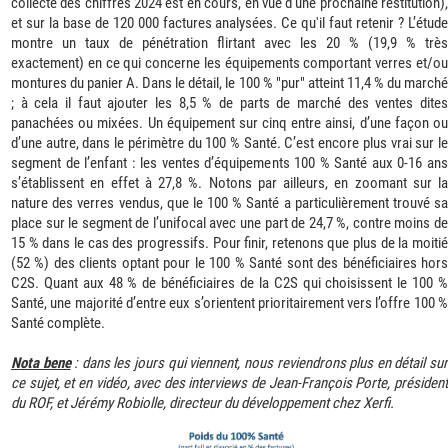
collecte des chiffres 2024 est en cours, en vue d'une prochaine restitution),
et sur la base de 120 000 factures analysées. Ce qu'il faut retenir ? L’étude
montre un taux de pénétration flirtant avec les 20 % (19,9 % très
exactement) en ce qui concerne les équipements comportant verres et/ou
montures du panier A. Dans le détail, le 100 % "pur" atteint 11,4 % du marché
; à cela il faut ajouter les 8,5 % de parts de marché des ventes dites
panachées ou mixées. Un équipement sur cinq entre ainsi, d’une façon ou
d’une autre, dans le périmètre du 100 % Santé. C’est encore plus vrai sur le
segment de l’enfant : les ventes d’équipements 100 % Santé aux 0-16 ans
s’établissent en effet à 27,8 %. Notons par ailleurs, en zoomant sur la
nature des verres vendus, que le 100 % Santé a particulièrement trouvé sa
place sur le segment de l’unifocal avec une part de 24,7 %, contre moins de
15 % dans le cas des progressifs. Pour finir, retenons que plus de la moitié
(52 %) des clients optant pour le 100 % Santé sont des bénéficiaires hors
C2S. Quant aux 48 % de bénéficiaires de la C2S qui choisissent le 100 %
Santé, une majorité d’entre eux s’orientent prioritairement vers l’offre 100 %
Santé complète.
Nota bene
: dans les jours qui viennent, nous reviendrons plus en détail su
ce sujet, et en vidéo, avec des interviews de Jean-François Porte, président
du ROF, et Jérémy Robiolle, directeur du développement chez Xerfi.