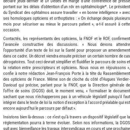
déclaré jeudi dernier le Dr Dedes en marge d’une conférence de presse
portant sur les délais d’obtention d’un rdv en ophtalmologie*. Le président
du Syndicat des ophtalmos assure travailler « en bonne intelligence » avec
ses homologues opticiens et orthoptistes : « On échange depuis plusieurs
mois pour sécuriser au mieux le parcours patient », a-t-il assuré à cette
occasion.
Contactés, les représentants des opticiens, la FNOF et le ROF, confirment
l’avancée constructive des discussions. « Nous devons attendre
l’opportunité d’un texte de loi sur la Santé pour proposer un amendement
dans ce cadre. Un décret viendra ensuite préciser un certain nombre de cas
dérogatoires. Tout ceci devrait simplifier et fluidifier le parcours de soins et
la relation entre prescripteurs et opticiens. Nous nous en réjouissons »,
confie à notre rédaction Jean-François Porte à la tête du Rassemblement
des opticiens de France. Même son de cloche du côté d’Hugues Verdier-
Davioud qui précise, parlant pour la FNOF, que la Direction générale de
l’offre de soins (DGOS) doit, le moment venu, « formaliser le document
sachant que nous n'échapperons pas à un véhicule législatif puisqu'il faut
intégrer dans le texte de loi la notion d'exception à l'accord préalable qui est
encore aujourd'hui le parcours par défaut ».
Insistons bien là-dessus : ce n’est qu’à travers un dispositif législatif que la
réglementation pourra à terme évoluer. Selon nos informations, la DGOS
suit avec bienveillance les travaux intersyndicaux en cours et une prochaine