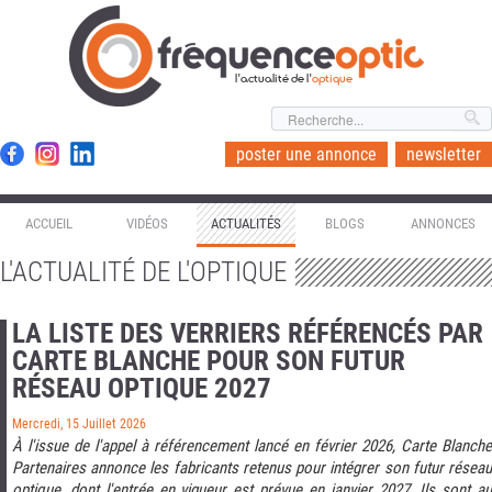
l'actualité de l'
optique
poster une annonce
newsletter
ACCUEIL
VIDÉOS
ACTUALITÉS
BLOGS
ANNONCES
L'ACTUALITÉ DE L'OPTIQUE
LA LISTE DES VERRIERS RÉFÉRENCÉS PAR
CARTE BLANCHE POUR SON FUTUR
RÉSEAU OPTIQUE 2027
Mercredi, 15 Juillet 2026
À l'issue de l'appel à référencement lancé en février 2026, Carte Blanche
Partenaires annonce les fabricants retenus pour intégrer son futur réseau
optique, dont l'entrée en vigueur est prévue en janvier 2027. Ils sont au