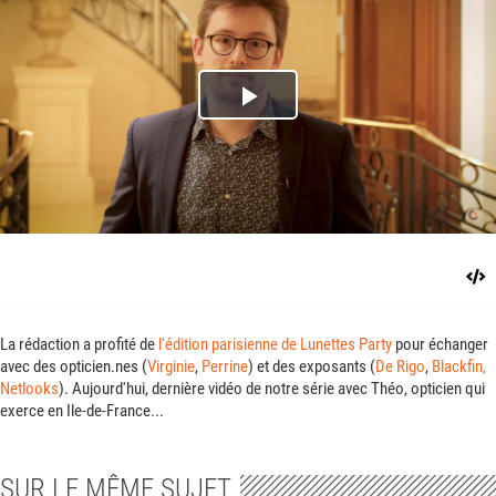
Play
Video
La rédaction a profité de
l'édition parisienne de Lunettes Party
pour échanger
avec des opticien.nes (
Virginie
,
Perrine
) et des exposants (
De Rigo
,
Blackfin,
Netlooks
). Aujourd'hui, dernière vidéo de notre série avec Théo, opticien qui
exerce en Ile-de-France...
SUR LE MÊME SUJET