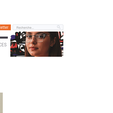
etter
CES