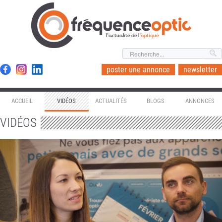
l'actualité de l'
optique
poster une annonce
newsletter
ACCUEIL
VIDÉOS
ACTUALITÉS
BLOGS
ANNONCES
VIDÉOS