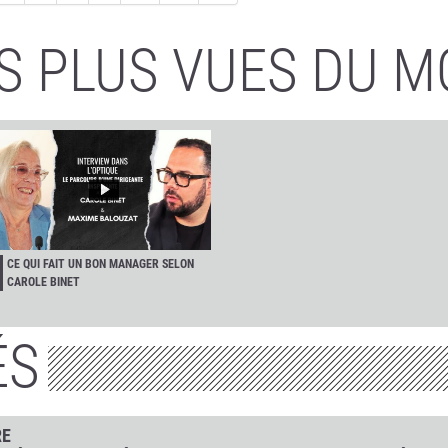
S PLUS VUES DU M
CE QUI FAIT UN BON MANAGER SELON
CAROLE BINET
ÉS
RE