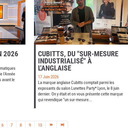
N 2026
CUBITTS, DU "SUR-MESURE
INDUSTRIALISÉ" À
L'ANGLAISE
hématiques
de l'Année
17 Juin 2026
s avant le
La marque anglaise Cubitts comptait parmi les
exposants du salon Lunettes Party* Lyon, le 8 juin
dernier. On y était et on vous présente cette marque
qui revendique "un sur-mesure...
6
7
8
9
10