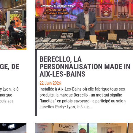
BERECLLO, LA
GE, DE
PERSONNALISATION MADE IN
AIX-LES-BAINS
22 Juin 2026
 Lyon, le 8
Installée à Aix-Les-Bains où elle fabrique tous ses
a marque
produits, la marque Berecllo - un mot qui signifie
puis ses
"lunettes" en patois savoyard - a participé au salon
Lunettes Party* Lyon, le 8 juin...