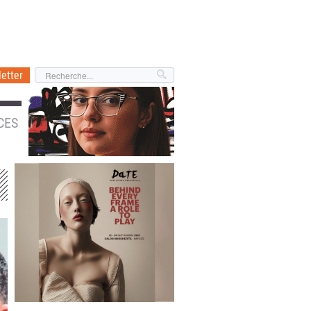
etter
CES