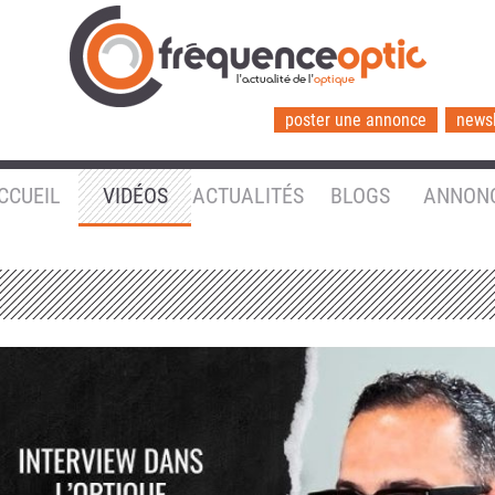
l'actualité de l'
optique
poster une annonce
newsl
CCUEIL
VIDÉOS
ACTUALITÉS
BLOGS
ANNON