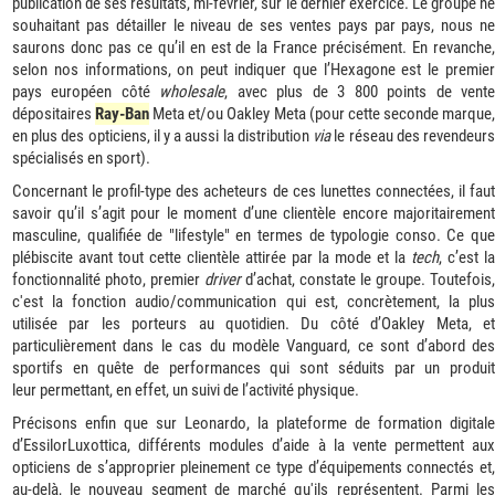
publication de ses résultats, mi-février, sur le dernier exercice. Le groupe ne
souhaitant pas détailler le niveau de ses ventes pays par pays, nous ne
saurons donc pas ce qu’il en est de la France précisément. En revanche,
selon nos informations, on peut indiquer que l’Hexagone est le premier
pays européen côté
wholesale
, avec plus de 3 800 points de vent
dépositaires
Ray-Ban
Meta et/ou Oakley Meta (pour cette seconde marque
en plus des opticiens, il y a aussi la distribution
via
le réseau des revendeur
spécialisés en sport).
Concernant le profil-type des acheteurs de ces lunettes connectées, il faut
savoir qu’il s’agit pour le moment d’une clientèle encore majoritairement
masculine, qualifiée de "lifestyle" en termes de typologie conso. Ce que
plébiscite avant tout cette clientèle attirée par la mode et la
tech
, c’est la
fonctionnalité photo, premier
driver
d’achat, constate le groupe. Toutefois,
c'est la fonction audio/communication qui est, concrètement, la plus
utilisée par les porteurs au quotidien. Du côté d’Oakley Meta, et
particulièrement dans le cas du modèle Vanguard, ce sont d’abord des
sportifs en quête de performances qui sont séduits par un produit
leur permettant, en effet, un suivi de l’activité physique.
Précisons enfin que sur Leonardo, la plateforme de formation digitale
d’EssilorLuxottica, différents modules d’aide à la vente permettent aux
opticiens de s’approprier pleinement ce type d’équipements connectés et,
au-delà, le nouveau segment de marché qu'ils représentent. Parmi les