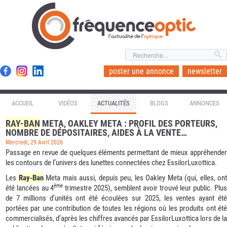
l'actualité de l'
optique
poster une annonce
newsletter
ACCUEIL
VIDÉOS
ACTUALITÉS
BLOGS
ANNONCES
RAY-BAN
META, OAKLEY META : PROFIL DES PORTEURS,
NOMBRE DE DÉPOSITAIRES, AIDES À LA VENTE…
Mercredi, 29 Avril 2026
Passage en revue de quelques éléments permettant de mieux appréhender
les contours de l’univers des lunettes connectées chez EssilorLuxottica.
Les
Ray-Ban
Meta mais aussi, depuis peu, les Oakley Meta (qui, elles, ont
ème
été lancées au 4
trimestre 2025), semblent avoir trouvé leur public. Plu
de 7 millions d’unités ont été écoulées sur 2025, les ventes ayant été
portées par une contribution de toutes les régions où les produits ont été
commercialisés, d’après les chiffres avancés par EssilorLuxottica lors de la