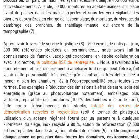
production.
Un parc de machines ayant nécessité quelque 400 000 euros
d’investissements. À la clé, 50 000 montures en acétate usinées sur place
avant de passer dans les mains expertes et sous les yeux vigilants des
ouvriers et ouvrières en charge de l’assemblage, du montage, du vissage, du
cambrage des branches, du rhabillage manuel ou encore de la
tampographie (7).
Après avoir traversé le service logistique (8) - 500 envois de colis par jour,
300 000 références stockées en permanence…-, nous avons fait la
connaissance de Yannick Jacob qui coordonne, en étroite collaboration
avec la direction,
la politique RSE de l’entreprise
. « Nous travaillons trè
concrètement et très sincèrement à améliorer tout ce qui peut l’être », fait
valoir cette personnalité très posée qu’on sent aussi très déterminée à
mener à bien les chantiers liés à l’éco-responsabilité sous toutes ses
formes. Des exemples ? Réduction des émissions à effet de serre, sobriété
énergétique (grâce au photovoltaïque notamment), emballages plus
vertueux, réparabilité des montures (100 % des lunettes maison le sont),
lutte contre l’obsolescence des stocks,
totalité des verres de
démonstration recyclés et recyclables
(soit 6 tonnes de plastique),
utilisation d’un acétate régénéré fourni par un partenaire à quelques
kilomètres du siège, inox recyclé à 80 %, action de reforestation (7 500
arbres replantés dans le Jura), installation de ruches (9)… «
On progress
chaque année un peu plus dans toutes les domaines, environnemental,