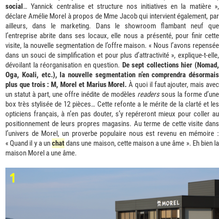
social
… Yannick centralise et structure nos initiatives en la matière »,
déclare Amélie Morel à propos de Mme Jacob qui intervient également, par
ailleurs, dans le marketing. Dans le showroom flambant neuf que
l’entreprise abrite dans ses locaux, elle nous a présenté, pour finir cette
visite, la nouvelle segmentation de l’offre maison. « Nous l’avons repensée
dans un souci de simplification et pour plus d’attractivité », explique-t-elle,
dévoilant la réorganisation en question.
De sept collections hier (Nomad
Oga, Koali, etc.), la nouvelle segmentation n’en comprendra désormais
plus que trois : M, Morel et Marius Morel.
À quoi il faut ajouter, mais ave
un statut à part, une offre inédite de modèles
readers
sous la forme d’un
box très stylisée de 12 pièces… Cette refonte a le mérite de la clarté et les
opticiens français, à n’en pas douter, s’y repéreront mieux pour coller au
positionnement de leurs propres magasins. Au terme de cette visite dans
l’univers de Morel, un proverbe populaire nous est revenu en mémoire :
« Quand il y a un
chat
dans une maison, cette maison a une âme ». Eh bien la
maison Morel a une âme.