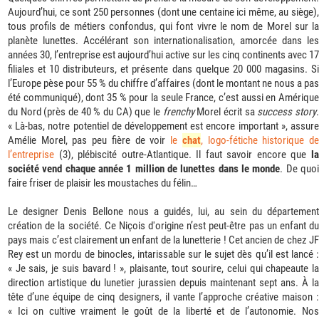
Aujourd’hui, ce sont 250 personnes (dont une centaine ici même, au siège),
tous profils de métiers confondus, qui font vivre le nom de Morel sur la
planète lunettes. Accélérant son internationalisation, amorcée dans les
années 30, l’entreprise est aujourd’hui active sur les cinq continents avec 17
filiales et 10 distributeurs, et présente dans quelque 20 000 magasins. Si
l’Europe pèse pour 55 % du chiffre d’affaires (dont le montant ne nous a pas
été communiqué), dont 35 % pour la seule France, c’est aussi en Amérique
du Nord (près de 40 % du CA) que le
frenchy
Morel écrit sa
success story
« Là-bas, notre potentiel de développement est encore important », assure
Amélie Morel, pas peu fière de voir
le
chat
, logo-fétiche historique d
l’entreprise
(3), plébiscité outre-Atlantique. Il faut savoir encore que
la
société vend chaque année 1 million de lunettes dans le monde
. De quo
faire friser de plaisir les moustaches du félin…
Le designer Denis Bellone nous a guidés, lui, au sein du département
création de la société. Ce Niçois d'origine n’est peut-être pas un enfant du
pays mais c’est clairement un enfant de la lunetterie ! Cet ancien de chez JF
Rey est un mordu de binocles, intarissable sur le sujet dès qu’il est lancé :
« Je sais, je suis bavard ! », plaisante, tout sourire, celui qui chapeaute la
direction artistique du lunetier jurassien depuis maintenant sept ans. À la
tête d’une équipe de cinq designers, il vante l’approche créative maison :
« Ici on cultive vraiment le goût de la liberté et de l’autonomie. Nos