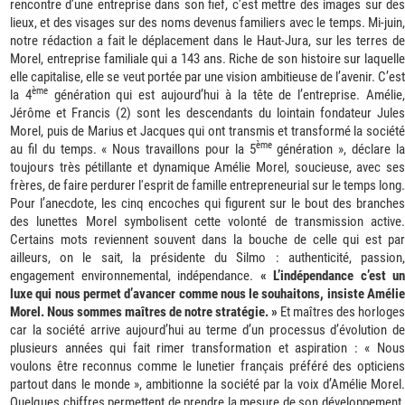
rencontre d’une entreprise dans son fief, c’est mettre des images sur des
lieux, et des visages sur des noms devenus familiers avec le temps. Mi-juin,
notre rédaction a fait le déplacement dans le Haut-Jura, sur les terres de
Morel, entreprise familiale qui a 143 ans. Riche de son histoire sur laquelle
elle capitalise, elle se veut portée par une vision ambitieuse de l’avenir. C’est
ème
la 4
génération qui est aujourd’hui à la tête de l’entreprise. Amélie
Jérôme et Francis (2) sont les descendants du lointain fondateur Jules
Morel, puis de Marius et Jacques qui ont transmis et transformé la société
ème
au fil du temps. « Nous travaillons pour la 5
génération », déclare l
toujours très pétillante et dynamique Amélie Morel, soucieuse, avec ses
frères, de faire perdurer l'esprit de famille entrepreneurial sur le temps long.
Pour l’anecdote, les cinq encoches qui figurent sur le bout des branches
des lunettes Morel symbolisent cette volonté de transmission active.
Certains mots reviennent souvent dans la bouche de celle qui est par
ailleurs, on le sait, la présidente du Silmo : authenticité, passion,
engagement environnemental, indépendance.
« L’indépendance c’est un
luxe qui nous permet d’avancer comme nous le souhaitons, insiste Amélie
Morel. Nous sommes maîtres de notre stratégie. »
Et maîtres des horloges
car la société arrive aujourd’hui au terme d’un processus d’évolution de
plusieurs années qui fait rimer transformation et aspiration : « Nous
voulons être reconnus comme le lunetier français préféré des opticiens
partout dans le monde », ambitionne la société par la voix d’Amélie Morel.
Quelques chiffres permettent de prendre la mesure de son développement.