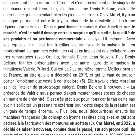
designers ont des parcours différents et c’est précisément cette singularité
de chacun qui est féconde », s’enthousiasme Denis Bellone, vraie tête
chercheuse qui a cependant bien les pieds sur terre : « Chez Morel, il y a un
dialogue permanent entre le joyeux chaos de la créativité et l’extrême
rigueur commerciale.
Ce qui positionne le curseur d’un lunetier sur l
marché, c’est le subtil dosage entre la surprise qu’il suscite, la qualité de
ses produits et sa pertinence commerciale
», analyse-t-il finement. Ave
ses équipes, il a ainsi fait fructifier les archives de la maison tout en
modernisant les gammes existantes (4) et en impulsant des collaborations
très remarquées (avec Ora Ito, Nathalie Blanc, Jean Nouvel). Puis Denis
Bellone fait les présentations avec une autre figure de la maison, la
minutieuse Valérie Prillard. Qui est-ce ? La première femme Meilleur ouvrier
de France, un titre qu’elle a décroché en 2015, et qui lui vaut de pouvoir
porter l’emblématique veste à col tricolore (5). Elle travaille chez Morel au
sein de l’atelier de prototypage intégré. Denis Bellone à nouveau : « La
présence de Valérie nous permet d’expérimenter toutes sortes de choses
en matière de créativité. C’est très précieux pour nous car le fait de ne pas
avoir à solliciter un prestataire extérieur pour cette étape de la création est
un gain de temps énorme. ». Plus loin, nous découvrirons ensuite les
machines françaises (de conception lyonnaise) dites cinq axes et qui sont
dédiées à la fabrication des montures en acétate (6). Car
Morel, en 2022, 
décidé de miser à nouveau, comme dans le passé, sur son propre outil de