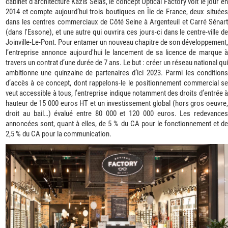
cabinet d’architecture Kazis Selas, le concept Optical Factory voit le jour en
2014 et compte aujourd’hui trois boutiques en Île de France, deux situées
dans les centres commerciaux de Côté Seine à Argenteuil et Carré Sénart
(dans l'Essone), et une autre qui ouvrira ces jours-ci dans le centre-ville de
Joinville-Le-Pont. Pour entamer un nouveau chapitre de son développement,
l’entreprise annonce aujourd'hui le lancement de sa licence de marque à
travers un contrat d’une durée de 7 ans. Le but : créer un réseau national qui
ambitionne une quinzaine de partenaires d’ici 2023. Parmi les conditions
d’accès à ce concept, dont rappelons-le le positionnement commercial se
veut accessible à tous, l’entreprise indique notamment des droits d’entrée à
hauteur de 15 000 euros HT et un investissement global (hors gros oeuvre,
droit au bail…) évalué entre 80 000 et 120 000 euros. Les redevances
annoncées sont, quant à elles, de 5 % du CA pour le fonctionnement et de
2,5 % du CA pour la communication.